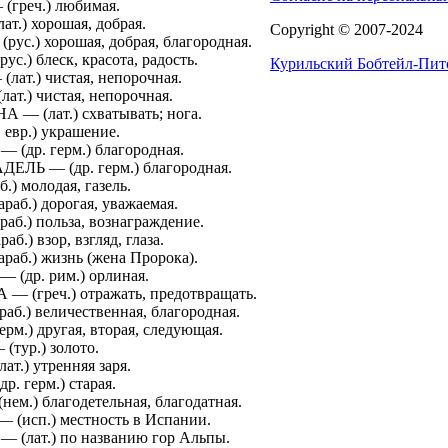
греч.) любимая.
т.) хорошая, добрая.
Copyright © 2007-2024
ус.) хорошая, добрая, благородная.
с.) блеск, красота, радость.
Курильский Бобтейл-Пит
лат.) чистая, непорочная.
т.) чистая, непорочная.
— (лат.) схватывать; нога.
евр.) украшение.
(др. герм.) благородная.
ЕЛЬ — (др. герм.) благородная.
.) молодая, газель.
аб.) дорогая, уважаемая.
аб.) польза, вознаграждение.
б.) взор, взгляд, глаза.
аб.) жизнь (жена Пророка).
(др. рим.) орлиная.
 (греч.) отражать, предотвращать.
б.) величественная, благородная.
м.) другая, вторая, следующая.
тур.) золото.
т.) утренняя заря.
. герм.) старая.
ем.) благодетельная, благодатная.
(исп.) местность в Испании.
(лат.) по названию гор Альпы.