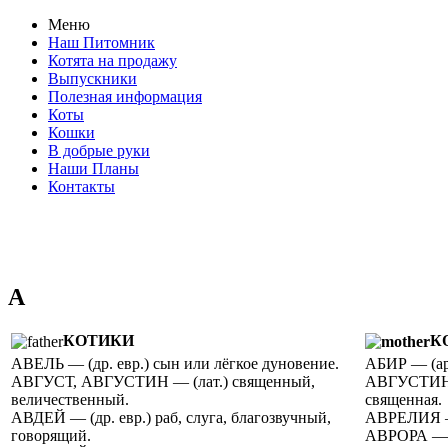
Меню
Наш Питомник
Котята на продажу
Выпускники
Полезная информация
Коты
Кошки
В добрые руки
Наши Планы
Контакты
А
КОТИКИ
К
АВЕЛЬ — (др. евр.) сын или лёгкое дуновение.
АБИР — (ара
АВГУСТ, АВГУСТИН — (лат.) священный,
АВГУСТИНА 
величественный.
священная.
АВДЕЙ — (др. евр.) раб, слуга, благозвучный,
АВРЕЛИЯ — 
говорящий.
АВРОРА — (