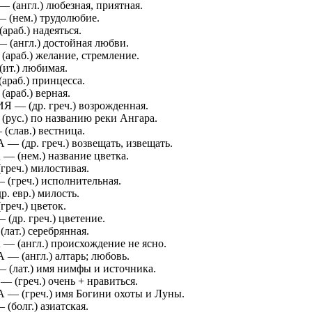
(англ.) любезная, приятная.
(нем.) трудолюбие.
раб.) надеяться.
англ.) достойная любви.
раб.) желание, стремление.
т.) любимая.
раб.) принцесса.
раб.) верная.
— (др. греч.) возрожденная.
рус.) по названию реки Ангара.
слав.) вестница.
 (др. греч.) возвещать, извещать.
(нем.) название цветка.
реч.) милостивая.
греч.) исполнительная.
. евр.) милость.
реч.) цветок.
др. греч.) цветение.
ат.) серебрянная.
 (англ.) происхождение не ясно.
 (англ.) алтарь; любовь.
(лат.) имя нимфы и источника.
(греч.) очень + нравиться.
 (греч.) имя Богини охоты и Луны.
болг.) азиатская.