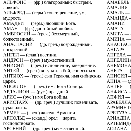
АЛЬФОНС — (фр.) благородный; быстрый,
АМАБЕЛЬ — 
ловкий.
АМАЛИЯ — 
АЛЬФРЕД — (герм.) совет, решение, ум,
АМАЛЬ — (а
мудрость.
АМАНДА — (
АМАДЕЙ — (герм.) любящий Бога.
АМАНИ — (а
АМАН — (фр.) достойный любви.
АМАТА — (и
АМВРОСИЙ — (греч.) бессмертный,
АМИРА — (а
божественный.
АМИНА — (а
АНАСТАСИЙ — (др. греч.) возрождённый,
АНАСТАСИЯ 
воскресший.
АНГАРА — (
АНГЕЛ — (слав.) вестник.
АНГЕЛА — (
АНДРОН — (греч.) мужественный.
АНГЕЛИНА —
АНИСИЙ — (греч.) исполнение, завершение.
АНЕМОНА — 
АНТЕЙ — (греч.) вступать в бой, состязаться.
АНЕТА — (г
АНТИОХ — (греч.) сын Геракла, имя сибирских
АНИСИЯ — (
царей.
АННА — (др
АПОЛЛОН — (греч.) имя Бога Солнца.
АНТЕЯ — (г
АРДАЛИОН — (рус.) праздный.
АНФИСА — (
АРИС — (рус.) имя Бога войны.
АПФИЯ — (л
АРИСТАРХ — (др. греч.) лучший; повеливать,
АРАБЕЛЛА —
руководить.
АРАМИНТА —
АРМЕН — (греч.) житель Армении.
АРЕТУЗА — 
АРНОЛЬД — (сканд.) орел + царить,
АРИАДНА — 
господствовать.
АРТЕМИДА —
АРСЕНИЙ — (др. греч.) мужественный.
АСИАНА — (