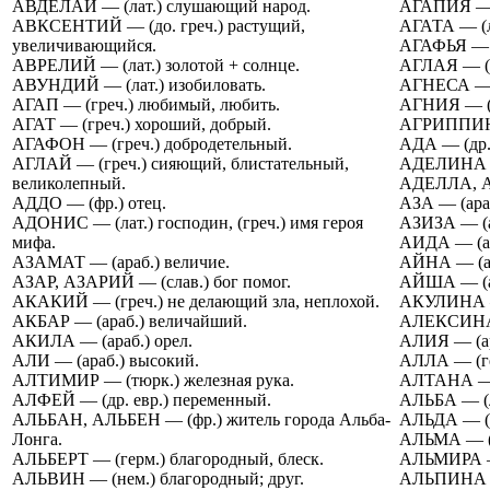
АВДЕЛАЙ — (лат.) слушающий народ.
АГАПИЯ — (
АВКСЕНТИЙ — (до. греч.) растущий,
АГАТА — (ла
увеличивающийся.
АГАФЬЯ — (р
АВРЕЛИЙ — (лат.) золотой + солнце.
АГЛАЯ — (ру
АВУНДИЙ — (лат.) изобиловать.
АГНЕСА — (
АГАП — (греч.) любимый, любить.
АГНИЯ — (ла
АГАТ — (греч.) хороший, добрый.
АГРИППИНА 
АГАФОН — (греч.) добродетельный.
АДА — (др. 
АГЛАЙ — (греч.) сияющий, блистательный,
АДЕЛИНА — 
великолепный.
АДЕЛЛА, АД
АДДО — (фр.) отец.
АЗА — (араб
АДОНИС — (лат.) господин, (греч.) имя героя
АЗИЗА — (ар
мифа.
АИДА — (ар
АЗАМАТ — (араб.) величие.
АЙНА — (ара
АЗАР, АЗАРИЙ — (слав.) бог помог.
АЙША — (ар
АКАКИЙ — (греч.) не делающий зла, неплохой.
АКУЛИНА — 
АКБАР — (араб.) величайший.
АЛЕКСИНА —
АКИЛА — (араб.) орел.
АЛИЯ — (ара
АЛИ — (араб.) высокий.
АЛЛА — (гер
АЛТИМИР — (тюрк.) железная рука.
АЛТАНА — (
АЛФЕЙ — (др. евр.) переменный.
АЛЬБА — (ла
АЛЬБАН, АЛЬБЕН — (фр.) житель города Альба-
АЛЬДА — (др
Лонга.
АЛЬМА — (н
АЛЬБЕРТ — (герм.) благородный, блеск.
АЛЬМИРА — 
АЛЬВИН — (нем.) благородный; друг.
АЛЬПИНА — 