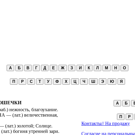
А
Б
В
Г
Д
Е
Ж
З
И
К
Л
М
Н
О
П
Р
С
Т
У
Ф
Х
Ц
Ч
Ш
Э
Ю
Я
ОШЕЧКИ
А
Б
б.) нежность, благоухание.
— (лат.) величественная,
П
Р
Контакты/
/ На продажу
(лат.) золотой; Солнце.
лат.) богиня утренней зари.
Согласие на персональны