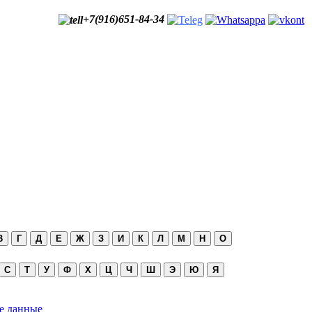
+7(916)651-84-34
В
Г
Д
Е
Ж
З
И
К
Л
М
Н
О
С
Т
У
Ф
Х
Ц
Ч
Ш
Э
Ю
Я
е данные