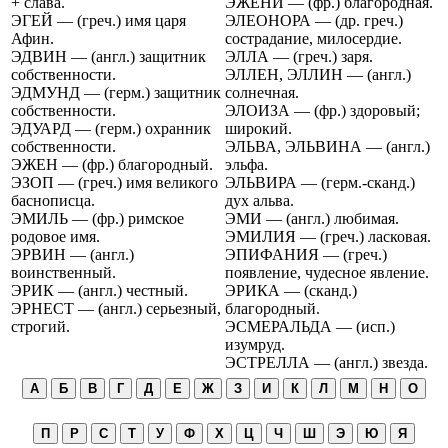
+ слава.
ЭЖЕНИ — (фр.) благородная.
ЭГЕЙ — (греч.) имя царя
ЭЛЕОНОРА — (др. греч.)
Афин.
сострадание, милосердие.
ЭДВИН — (англ.) защитник
ЭЛЛА — (греч.) заря.
собственности.
ЭЛЛЕН, ЭЛЛИН — (англ.)
ЭДМУНД — (герм.) защитник
солнечная.
собственности.
ЭЛОИЗА — (фр.) здоровый;
ЭДУАРД — (герм.) охранник
широкий.
собственности.
ЭЛЬВА, ЭЛЬВИНА — (англ.)
ЭЖЕН — (фр.) благородный.
эльфа.
ЭЗОП — (греч.) имя великого
ЭЛЬВИРА — (герм.-сканд.)
баснописца.
дух альва.
ЭМИЛЬ — (фр.) римское
ЭМИ — (англ.) любимая.
родовое имя.
ЭМИЛИЯ — (греч.) ласковая.
ЭРВИН — (англ.)
ЭПИФАНИЯ — (греч.)
воинственный.
появление, чудесное явление.
ЭРИК — (англ.) честный.
ЭРИКА — (сканд.)
ЭРНЕСТ — (англ.) серьезный,
благородный.
строгий.
ЭСМЕРАЛЬДА — (исп.)
изумруд.
ЭСТРЕЛЛА — (англ.) звезда.
А
Б
В
Г
Д
Е
Ж
З
И
К
Л
М
Н
О
П
Р
С
Т
У
Ф
Х
Ц
Ч
Ш
Э
Ю
Я