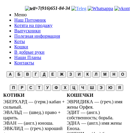
+7(916)651-84-34
Меню
Наш Питомник
Котята на продажу
Выпускники
Полезная информация
Коты
Кошки
В добрые руки
Наши Планы
Контакты
А
Б
В
Г
Д
Е
Ж
З
И
К
Л
М
Н
О
П
Р
С
Т
У
Ф
Х
Ц
Ч
Ш
Э
Ю
Я
КОТИКИ
КОШЕЧКИ
ЭБЕРХАРД — (герм.) кабан +
ЭВРИДИКА — (греч.) имя
сильный.
жены Орфея.
ЭВАЛЬД — (швед.) право +
ЭДИТ — (англ.)
царить.
собственность; борьба.
ЭВАН — (англ.) юноша.
ЭДНА — (англ.) имя жены
ЭВКЛИД — (греч.) хороший
Еноха.