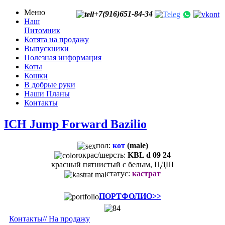
Меню
+7(916)651-84-34
Наш
Питомник
Котята на продажу
Выпускники
Полезная информация
Коты
Кошки
В добрые руки
Наши Планы
Контакты
ICH Jump Forward Bazilio
пол:
кот
(male)
окрас/шерсть:
KBL d 09 24
красный пятнистый с белым, ПДШ
статус:
кастрат
ПОРТФОЛИО>>
Контакты/
/ На продажу