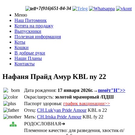
+7(916)651-84-34
Меню
Наш Питомник
Котята на продажу
Выпускники
Полезная информация
Коты
Кошки
В добрые руки
Наши Планы
Контакты
Нафаня Прайд Амур KBL ny 22
Дата рождения:
17 января 2026г.→
помёт"Н">>
Окрас/шерсть:
золотой мраморный /ПДШ
Паспорт здоровья:
график вакцинации>>
Отец:
CH.Luk'yan Pride Amour
KBL n 22
Мать:
CH.Iriska Pride Amour
KBL fy 22
РОДОСЛОВНАЯ➔
Племенное качество: для разведения, хвостик-п/