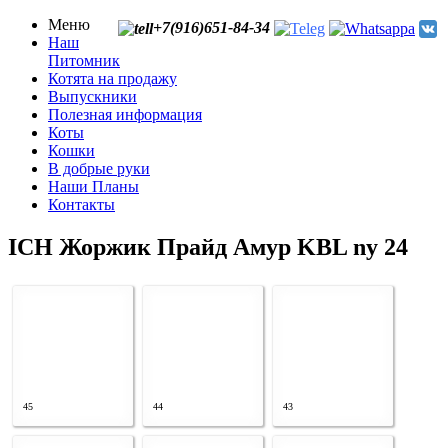
Меню
+7(916)651-84-34
Наш
Питомник
Котята на продажу
Выпускники
Полезная информация
Коты
Кошки
В добрые руки
Наши Планы
Контакты
ICH Жоржик Прайд Амур KBL ny 24
45
44
43